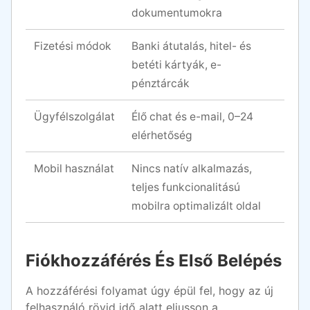
dokumentumokra
Fizetési módok
Banki átutalás, hitel- és
betéti kártyák, e-
pénztárcák
Ügyfélszolgálat
Élő chat és e-mail, 0–24
elérhetőség
Mobil használat
Nincs natív alkalmazás,
teljes funkcionalitású
mobilra optimalizált oldal
Fiókhozzáférés És Első Belépés
A hozzáférési folyamat úgy épül fel, hogy az új
felhasználó rövid idő alatt eljusson a