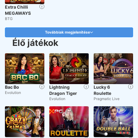
Extra Chilli
MEGAWAYS
BTG
Továbbiak megjelenítése
Élő játékok
Bac Bo
Lightning
Lucky 6
Evolution
Dragon Tiger
Roulette
Evolution
Pragmatic Live