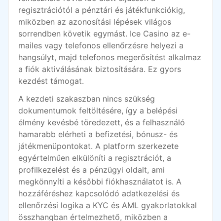
regisztrációtól a pénztári és játékfunkciókig,
miközben az azonosítási lépések világos
sorrendben követik egymást. Ice Casino az e-
mailes vagy telefonos ellenőrzésre helyezi a
hangsúlyt, majd telefonos megerősítést alkalmaz
a fiók aktiválásának biztosítására. Ez gyors
kezdést támogat.
A kezdeti szakaszban nincs szükség
dokumentumok feltöltésére, így a belépési
élmény kevésbé töredezett, és a felhasználó
hamarabb elérheti a befizetési, bónusz- és
játékmenüpontokat. A platform szerkezete
egyértelműen elkülöníti a regisztrációt, a
profilkezelést és a pénzügyi oldalt, ami
megkönnyíti a későbbi fiókhasználatot is. A
hozzáféréshez kapcsolódó adatkezelési és
ellenőrzési logika a KYC és AML gyakorlatokkal
összhangban értelmezhető, miközben a