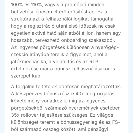
100% és 110%, vagyis a promóció minden
befizetési lépcsőn eltérő erősítést ad. Ez a
struktúra azt a felhasználói logikát támogatja,
hogy a regisztráció utáni első időszak ne csak
egyetlen aktiválható ajánlatból álljon, hanem egy
hosszabb, tervezhető onboarding szakaszból.
Az ingyenes pörgetések különösen a nyerőgép-
szekció irányába terelik a figyelmet, ahol a
játékmechanika, a volatilitás és az RTP
értelmezése már a bónusz felhasználásakor is
szerepet kap.
A forgalmi feltételek pontosan meghatározottak.
A készpénzes bónuszrészre 40x megforgatási
követelmény vonatkozik, míg az ingyenes
pörgetésekből származó nyeremények esetében
35x rollover teljesítése szükséges. Ez világos
különbséget teremt a bónuszegyenleg és az FS-
ből származó összeg között, ami pénzügyi