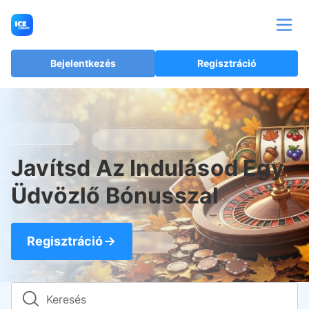
Bejelentkezés
Regisztráció
Javítsd Az Indulásod Egy
Üdvözlő Bónusszal
Regisztráció