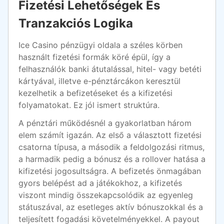
Fizetési Lehetőségek És
Tranzakciós Logika
Ice Casino pénzügyi oldala a széles körben
használt fizetési formák köré épül, így a
felhasználók banki átutalással, hitel- vagy betéti
kártyával, illetve e-pénztárcákon keresztül
kezelhetik a befizetéseket és a kifizetési
folyamatokat. Ez jól ismert struktúra.
A pénztári működésnél a gyakorlatban három
elem számít igazán. Az első a választott fizetési
csatorna típusa, a második a feldolgozási ritmus,
a harmadik pedig a bónusz és a rollover hatása a
kifizetési jogosultságra. A befizetés önmagában
gyors belépést ad a játékokhoz, a kifizetés
viszont mindig összekapcsolódik az egyenleg
státuszával, az esetleges aktív bónuszokkal és a
teljesített fogadási követelményekkel. A payout