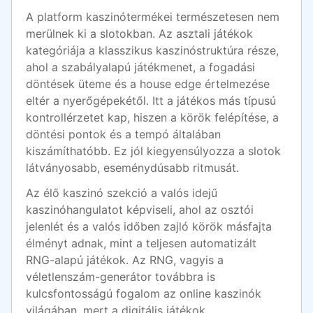
A platform kaszinótermékei természetesen nem
merülnek ki a slotokban. Az asztali játékok
kategóriája a klasszikus kaszinóstruktúra része,
ahol a szabályalapú játékmenet, a fogadási
döntések üteme és a house edge értelmezése
eltér a nyerőgépekétől. Itt a játékos más típusú
kontrollérzetet kap, hiszen a körök felépítése, a
döntési pontok és a tempó általában
kiszámíthatóbb. Ez jól kiegyensúlyozza a slotok
látványosabb, eseménydúsabb ritmusát.
Az élő kaszinó szekció a valós idejű
kaszinóhangulatot képviseli, ahol az osztói
jelenlét és a valós időben zajló körök másfajta
élményt adnak, mint a teljesen automatizált
RNG-alapú játékok. Az RNG, vagyis a
véletlenszám-generátor továbbra is
kulcsfontosságú fogalom az online kaszinók
világában, mert a digitális játékok