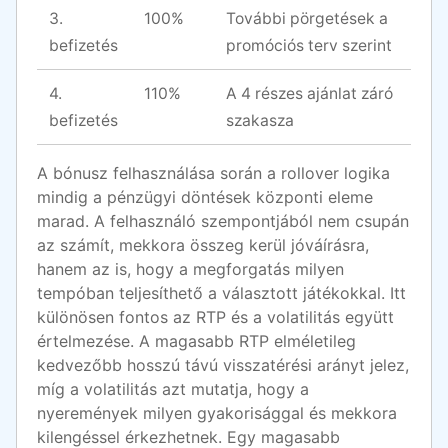
3.
100%
További pörgetések a
befizetés
promóciós terv szerint
4.
110%
A 4 részes ajánlat záró
befizetés
szakasza
A bónusz felhasználása során a rollover logika
mindig a pénzügyi döntések központi eleme
marad. A felhasználó szempontjából nem csupán
az számít, mekkora összeg kerül jóváírásra,
hanem az is, hogy a megforgatás milyen
tempóban teljesíthető a választott játékokkal. Itt
különösen fontos az RTP és a volatilitás együtt
értelmezése. A magasabb RTP elméletileg
kedvezőbb hosszú távú visszatérési arányt jelez,
míg a volatilitás azt mutatja, hogy a
nyeremények milyen gyakorisággal és mekkora
kilengéssel érkezhetnek. Egy magasabb